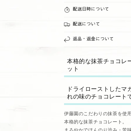
個
個
配送日時について
&amp;
&amp;
&quot;
&quot;
ホ
ホ
配送について
ワ
ワ
イ
イ
返品・返金について
ト
ト
&quot;
&quot;
3
3
本格的な抹茶チョコレ
個
個
ット
の
の
数
数
量
量
ドライローストしたマ
を
を
れの味のチョコレート
減
増
ら
や
す
す
伊藤園のこだわりの抹茶を使
本格的な抹茶チョコレート。
まろやかでほんのり渋み・苦