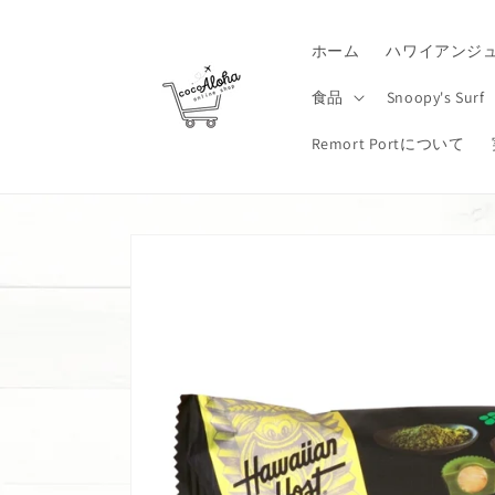
コンテ
ンツに
進む
ホーム
ハワイアンジ
食品
Snoopy's Surf
Remort Portについて
商品情
報にス
キップ