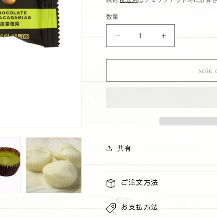
価
数量
格
マ
マ
カ
カ
ダ
ダ
sold 
ミ
ミ
ア
ア
ナ
ナ
ッ
ッ
ツ
ツ
チ
チ
ョ
ョ
共有
コ
コ
&quot;
&quot;
抹
抹
ご注文方法
茶
茶
&quot;
&quot;
お支払方法
3
3