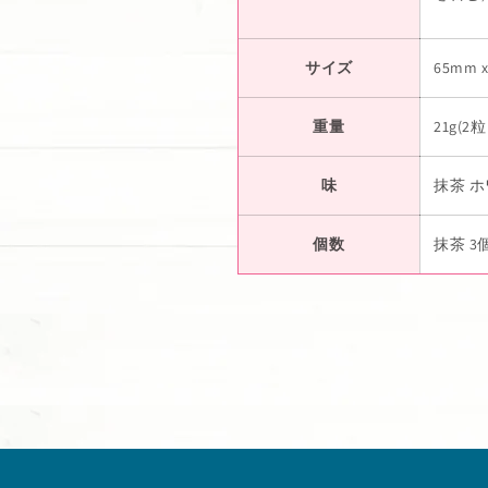
サイズ
65mm x
重量
21g(2
味
抹茶 
個数
抹茶 3