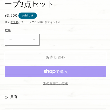
ープ3点セット
通
¥3,500
sold out
常
税込
配送料
はチェックアウト時に計算されます。
価
数量
格
【New
【New
Year
Year
Sale】
Sale】
販売期間外
ハ
ハ
ン
ン
ド
ド
ソ
ソ
ー
ー
別のお支払い方法
プ
プ
3
3
共有
点
点
セ
セ