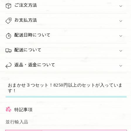
ッ
ッ
ご注文方法
ト
ト
の
の
お支払方法
数
数
量
量
配送日時について
を
を
減
増
配送について
ら
や
す
す
返品・返金について
おまかせ３つセット！8250円以上のセットが入っていま
す！
特記事項
並行輸入品