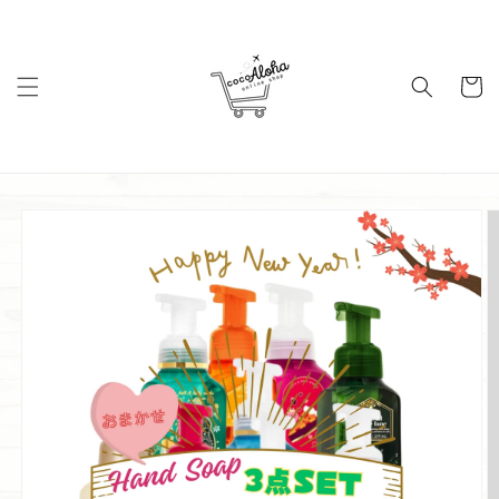
コンテ
ンツに
進む
カ
ー
ト
商品情
報にス
キップ