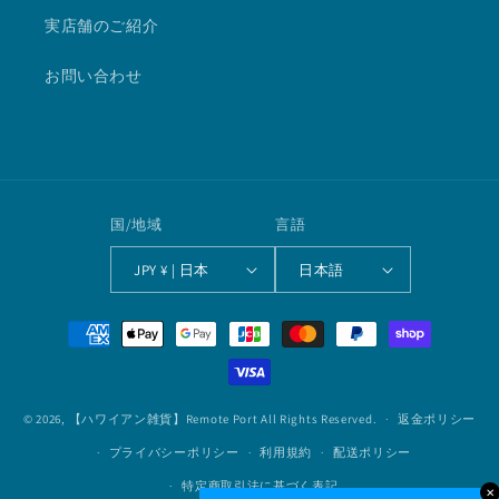
実店舗のご紹介
お問い合わせ
国/地域
言語
JPY ¥ | 日本
日本語
決
済
方
法
© 2026,
【ハワイアン雑貨】Remote Port
All Rights Reserved.
返金ポリシー
プライバシーポリシー
利用規約
配送ポリシー
特定商取引法に基づく表記
✕