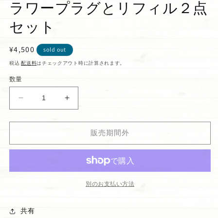
ラワープラグとリフィル２点
セット
通
¥4,500
sold out
常
税込
配送料
はチェックアウト時に計算されます。
価
数量
格
【New
【New
Year
Year
Sale】
Sale】
販売期間外
ウ
ウ
ォ
ォ
ー
ー
ル
ル
フ
フ
別のお支払い方法
ラ
ラ
ワ
ワ
共有