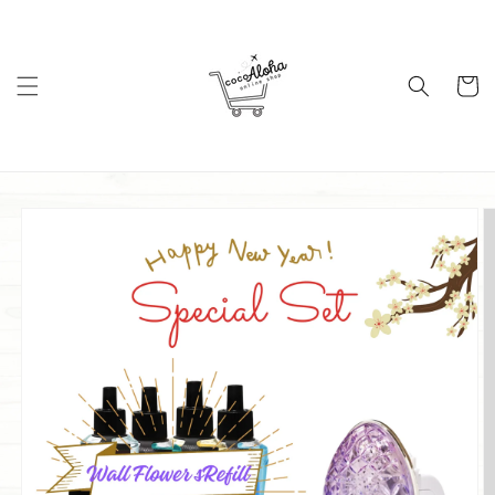
コンテ
ンツに
進む
カ
ー
ト
商品情
報にス
キップ