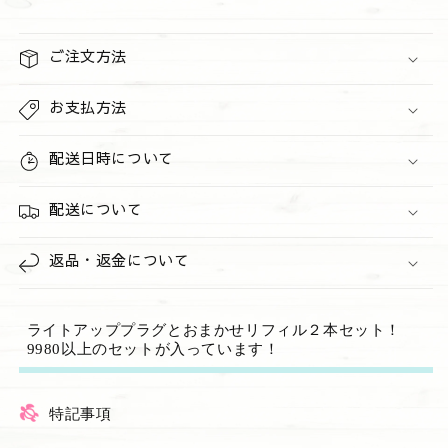
ー
ー
プ
プ
ラ
ラ
ご注文方法
グ
グ
と
と
お支払方法
リ
リ
フ
フ
配送日時について
ィ
ィ
ル
ル
配送について
２
２
点
点
返品・返金について
セ
セ
ッ
ッ
ト
ト
ライトアッププラグとおまかせリフィル２本セット！
の
の
9980以上のセットが入っています！
数
数
量
量
を
を
特記事項
減
増