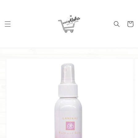
コンテ
ンツに
進む
カ
ー
ト
商品情
報にス
キップ