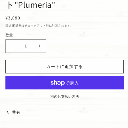
ト"Plumeria"
通
¥3,080
常
税込
配送料
はチェックアウト時に計算されます。
価
数量
格
フ
フ
ェ
ェ
イ
イ
カートに追加する
ス
ス
＆
＆
ボ
ボ
デ
デ
ィ
ィ
別のお支払い方法
ミ
ミ
ス
ス
共有
ト
ト
&quot;Plumeria&quot;
&quot;Plumeria&quot;