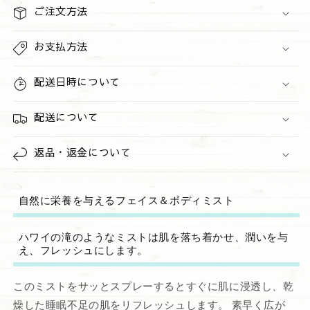
の
の
ご注文方法
数
数
量
量
お支払方法
を
を
減
増
配送日時について
ら
や
す
す
配送について
返品・返金について
自然に栄養を与えるフェイス＆ボディミスト
ハワイの滝のようなミストは肌を落ち着かせ、潤いを与
え、フレッシュにします。
このミストをサッとスプレーするとすぐに肌に浸透し、乾
燥した睡眠不足の肌をリフレッシュします。 素早く広が