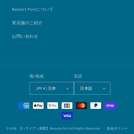
Remort Portについて
実店舗のご紹介
お問い合わせ
国/地域
言語
JPY ¥ | 日本
日本語
決
済
方
法
© 2026,
【ハワイアン雑貨】Remote Port
All Rights Reserved.
返金ポリシー