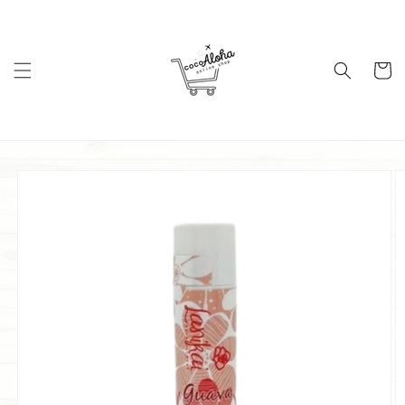
コンテ
ンツに
進む
カ
ー
ト
商品情
報にス
キップ