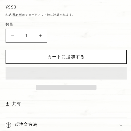
通
¥990
常
税込
配送料
はチェックアウト時に計算されます。
価
数量
格
リ
リ
ッ
ッ
プ
プ
カートに追加する
バ
バ
ウ
ウ
ム
ム
&quot;Guava&quot;
&quot;Guava&quot;
の
の
数
数
量
量
共有
を
を
減
増
ら
や
ご注文方法
す
す