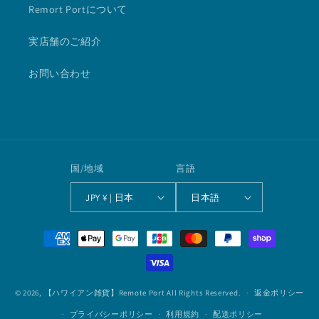
Remort Portについて
実店舗のご紹介
お問い合わせ
国/地域
言語
JPY ¥ | 日本
日本語
決
済
方
法
© 2026,
【ハワイアン雑貨】Remote Port
All Rights Reserved.
返金ポリシー
プライバシーポリシー
利用規約
配送ポリシー