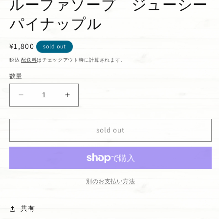
ルーファソープ ジューシー
パイナップル
通
¥1,800
sold out
常
税込
配送料
はチェックアウト時に計算されます。
価
数量
格
ル
ル
ー
ー
フ
フ
sold out
ァ
ァ
ソ
ソ
ー
ー
プ
プ
ジ
ジ
別のお支払い方法
ュ
ュ
ー
ー
共有
シ
シ