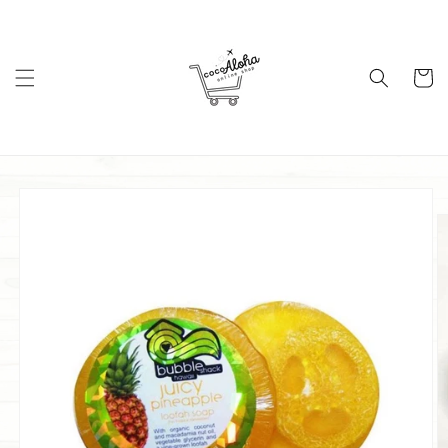
コンテ
ンツに
進む
カ
ー
ト
商品情
報にス
キップ