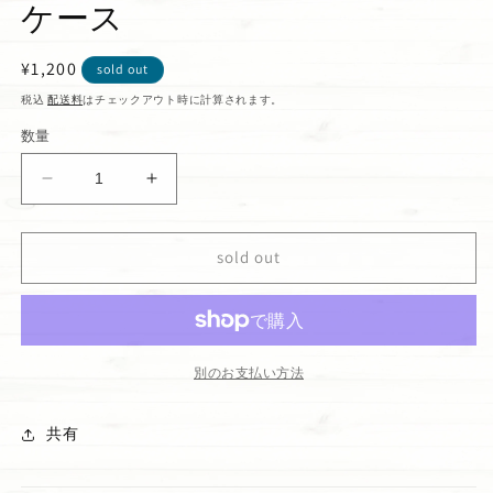
ケース
通
¥1,200
sold out
常
税込
配送料
はチェックアウト時に計算されます。
価
数量
格
が
が
ま
ま
口
口
sold out
ハ
ハ
イ
イ
ビ
ビ
ス
ス
カ
カ
別のお支払い方法
ス
ス
コ
コ
共有
イ
イ
ン
ン