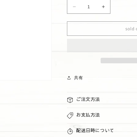
Kutsurogi
Kutsurogi
ブ
ブ
レ
レ
sold 
ン
ン
ド
ド
の
の
数
数
量
量
を
を
減
増
共有
ら
や
す
す
ご注文方法
お支払方法
配送日時について