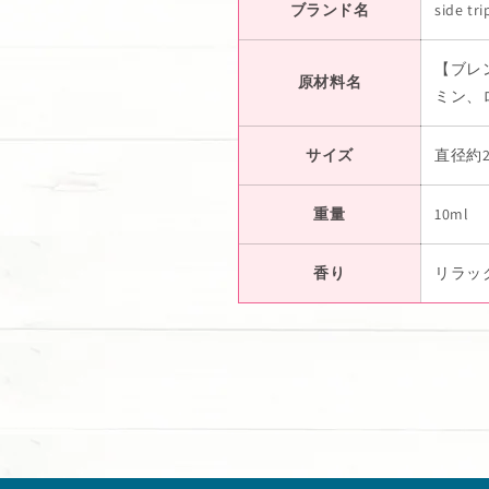
ブランド名
side tri
【ブレ
原材料名
ミン、
サイズ
直径約
重量
10ml
香り
リラック