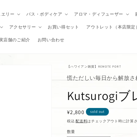
ュエリー
バス・ボディケア
アロマ・ディフューザー
アクセサリー
お買い得セット
アウトレット（本店限定
実店舗のご紹介
お問い合わせ
【ハワイアン雑貨】REMOTE PORT
慌ただしい毎日から解放さ
Kutsurog
通
¥2,800
sold out
常
税込
配送料
はチェックアウト時に計算
価
数量
格