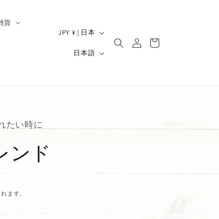
雑貨
ロ
国
カ
JPY ¥ | 日本
グ
/
ー
）
言
イ
日本語
ト
地
ン
語
域
れたい時に
iブレンド
されます。