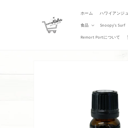
コンテ
ンツに
進む
ホーム
ハワイアンジ
食品
Snoopy's Surf
Remort Portについて
商品情
報にス
キップ