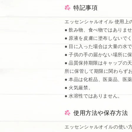
特記事項
エッセンシャルオイル 使用上
● 飲み物、食べ物ではありま
● 原液を皮膚に塗布しないで
● 目に入った場合は大量の水
● 子供の手の届かない場所に
● 品質保持期限はキャップの
所に保管して期限に関わらず
● 本品は化粧品、医薬品、医
● 火気厳禁。
● 水溶性ではありません。
使用方法や保存方法
エッセンシャルオイルの使い