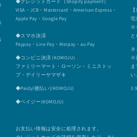
◆クレジットカード（Shopify payment）
希
VISA・JCB・Mastercard・American Express・
【
Apple Pay・Google Pay
宅
お
※
◆スマホ決済
と
お
Paypay・Line Pay・Merpay・au Pay
ネ
◆コンビニ決済 (KOMOJU)
※
ファミリーマート・ローソン・ミニストッ
ま
プ・デイリーヤマザキ
い
◆Paidy(後払い)(KOMOJU)
3
◆ペイジー(KOMOJU)
お支払い情報は安全に処理されます。