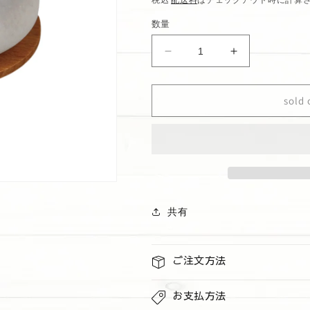
価
数量
格
ア
ア
ロ
ロ
マ
マ
sold 
ス
ス
ト
ト
ー
ー
ン
ン
デ
デ
ィ
ィ
フ
フ
共有
ュ
ュ
ー
ー
ザ
ザ
ご注文方法
ー
ー
グ
グ
お支払方法
レ
レ