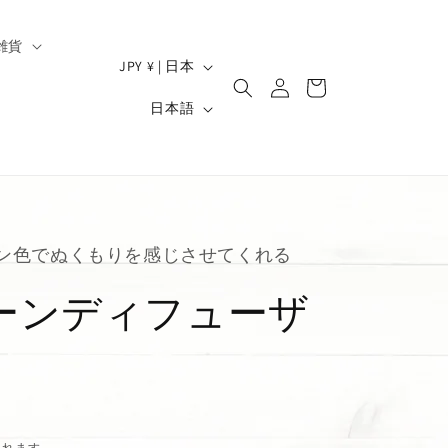
雑貨
ロ
国
カ
JPY ¥ | 日本
グ
/
ー
）
言
イ
日本語
ト
地
ン
語
域
ン色でぬくもりを感じさせてくれる
ーンディフューザ
されます。