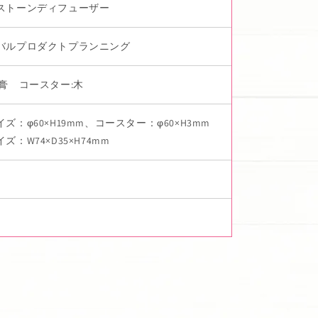
ストーンディフューザー
バルプロダクトプランニング
石膏 コースター:木
ズ：φ60×H19mm、コースター：φ60×H3mm
ズ：W74×D35×H74mm