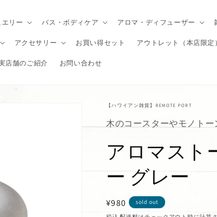
ュエリー
バス・ボディケア
アロマ・ディフューザー
アクセサリー
お買い得セット
アウトレット（本店限定
実店舗のご紹介
お問い合わせ
【ハワイアン雑貨】REMOTE PORT
木のコースターやモノトー
アロマスト
ー グレー
通
¥980
sold out
常
税込
配送料
はチェックアウト時に計算