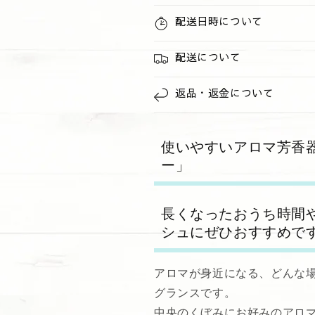
ー
ー
配送日時について
の
の
数
数
配送について
量
量
を
を
返品・返金について
減
増
ら
や
す
す
使いやすいアロマ芳香
ー」
長くなったおうち時間
シュにぜひおすすめで
アロマが身近になる、どんな
グランスです。
中央のくぼみにお好みのアロ