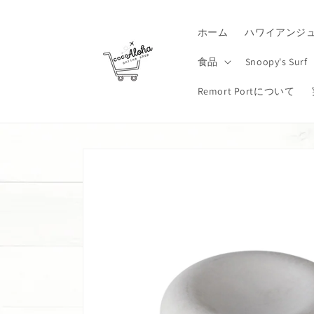
コンテ
ンツに
進む
ホーム
ハワイアンジ
食品
Snoopy's Surf
Remort Portについて
商品情
報にス
キップ