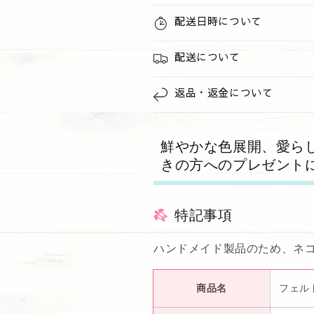
エ
エ
配送日時について
ロ
ロ
ー
ー
配送について
の
の
数
数
返品・返金について
量
量
を
を
減
増
鮮やかな色展開、愛ら
ら
や
きの方へのプレゼント
す
す
特記事項
ハンドメイド製品のため、ネ
商品名
フェル