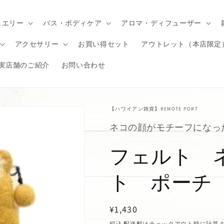
ュエリー
バス・ボディケア
アロマ・ディフューザー
アクセサリー
お買い得セット
アウトレット（本店限定
実店舗のご紹介
お問い合わせ
【ハワイアン雑貨】REMOTE PORT
ネコの顔がモチーフになっ
フェルト 
ト ポーチ
通
¥1,430
常
税込
配送料
はチェックアウト時に計算