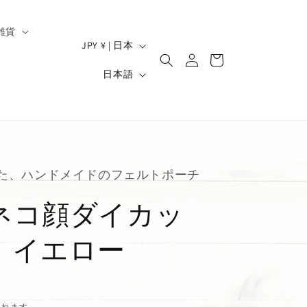
雑貨
ロ
国
カ
JPY ¥ | 日本
グ
/
ー
）
言
イ
日本語
ト
地
ン
語
域
た、ハンドメイドのフェルトポーチ
ネコ顔ダイカッ
 イエロー
されます。