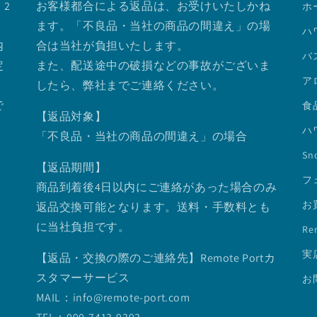
2
お客様都合による返品は、お受けいたしかね
ホ
ます。「不良品・当社の商品の間違え」の場
ハ
内
合は当社が負担いたします。
バ
定
また、配送途中の破損などの事故がございま
ア
したら、弊社までご連絡ください。
で
食
【返品対象】
ハ
「不良品・当社の商品の間違え」の場合
Sno
【返品期間】
フ
商品到着後4日以内にご連絡があった場合のみ
お
返品交換可能となります。送料・手数料とも
に当社負担です。
Re
実
【返品・交換の際のご連絡先】Remote Portカ
スタマーサービス
お
MAIL：info@remote-port.com