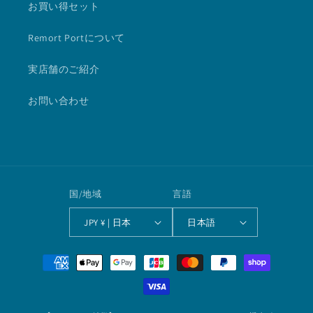
お買い得セット
Remort Portについて
実店舗のご紹介
お問い合わせ
国/地域
言語
JPY ¥ | 日本
日本語
決
済
方
法