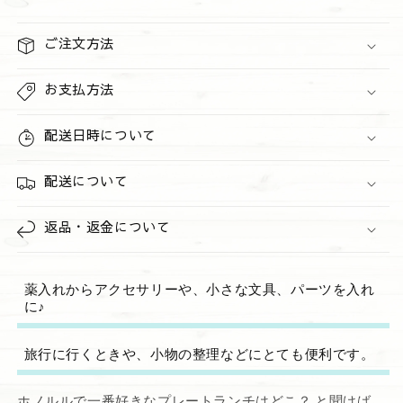
ン
ン
の
の
ご注文方法
数
数
量
量
お支払方法
を
を
減
増
配送日時について
ら
や
す
す
配送について
返品・返金について
薬入れからアクセサリーや、小さな文具、パーツを入れ
に♪
旅行に行くときや、小物の整理などにとても便利です。
ホノルルで一番好きなプレートランチはどこ？ と聞けば、