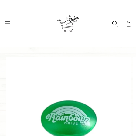
コンテ
ンツに
進む
カ
ー
ト
商品情
報にス
キップ