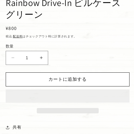
Rainbow Drive-In ピルケース
グリーン
通
¥800
常
税込
配送料
はチェックアウト時に計算されます。
価
数量
格
Rainbow
Rainbow
Drive-
Drive-
In
In
カートに追加する
ピ
ピ
ル
ル
ケ
ケ
ー
ー
ス
ス
グ
グ
リ
リ
共有
ー
ー