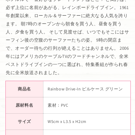
必ず上位に名前があがる、レインボードライブイン。 1961
年創業以来、ローカル＆サーファーに絶大なる人気を誇り
ます。 朝7時のオープンから朝食を買う人、昼食を買う
人、夕食を買う人。 そして見渡せば、いつでもそこにはサ
ーフィン後の空腹のサーファーたちの姿。 9時の閉店ま
で、オーダー待ちの行列が絶えることはありません。 2006
年にはアメリカのケーブルTVのフードチャンネルで、全米
ベストドライブインの一つに選ばれ、特集番組が作られ春
先に全米放送されました。
商品名
Rainbow Drive-In ピルケース グリーン
原材料名
素材：PVC
サイズ
W5cm x L3.5 x H2cm