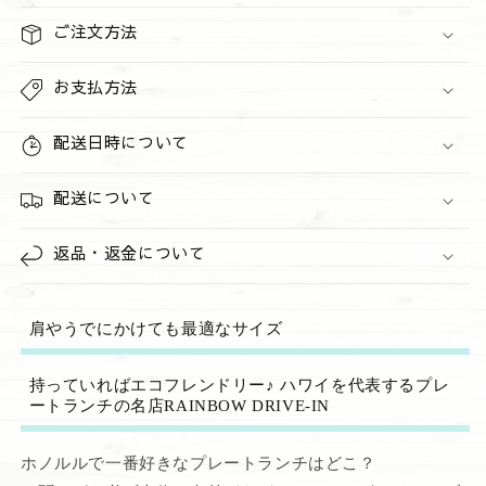
グ
グ
ご注文方法
オ
オ
レ
レ
お支払方法
ン
ン
ジ
ジ
配送日時について
の
の
数
数
量
配送について
量
を
を
減
増
返品・返金について
ら
や
す
す
肩やうでにかけても最適なサイズ
持っていればエコフレンドリー♪ ハワイを代表するプレ
ートランチの名店RAINBOW DRIVE-IN
ホノルルで一番好きなプレートランチはどこ？