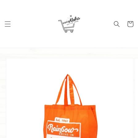
コンテ
ンツに
進む
カ
ー
ト
商品情
報にス
キップ