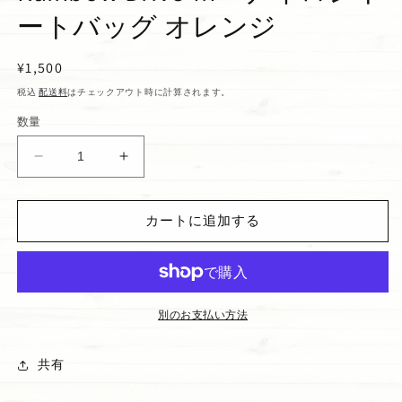
ートバッグ オレンジ
通
¥1,500
常
税込
配送料
はチェックアウト時に計算されます。
価
数量
格
Rainbow
Rainbow
Drive-
Drive-
In
In
カートに追加する
ナ
ナ
イ
イ
ロ
ロ
ン
ン
ト
ト
別のお支払い方法
ー
ー
ト
ト
共有
バ
バ
ッ
ッ