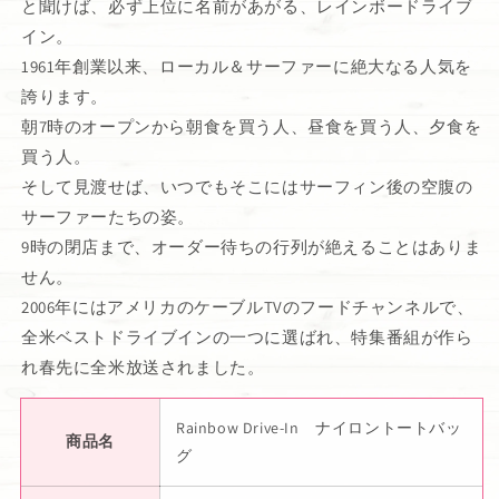
と聞けば、必ず上位に名前があがる、レインボードライブ
イン。
1961年創業以来、ローカル＆サーファーに絶大なる人気を
誇ります。
朝7時のオープンから朝食を買う人、昼食を買う人、夕食を
買う人。
そして見渡せば、いつでもそこにはサーフィン後の空腹の
サーファーたちの姿。
9時の閉店まで、オーダー待ちの行列が絶えることはありま
せん。
2006年にはアメリカのケーブルTVのフードチャンネルで、
全米ベストドライブインの一つに選ばれ、特集番組が作ら
れ春先に全米放送されました。
Rainbow Drive-In ナイロントートバッ
商品名
グ