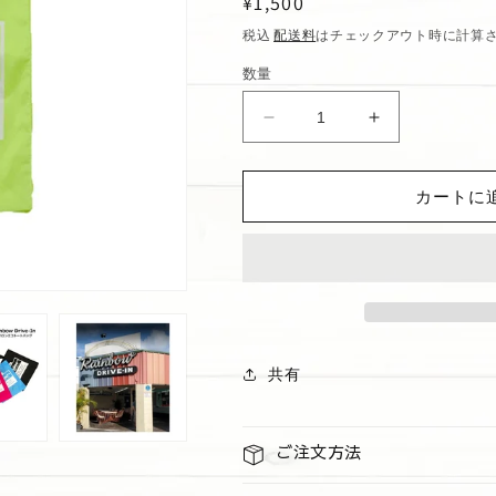
通
¥1,500
常
税込
配送料
はチェックアウト時に計算
価
数量
格
Rainbow
Rainbow
Drive-
Drive-
In
In
カートに
ナ
ナ
イ
イ
ロ
ロ
ン
ン
ト
ト
ー
ー
ト
ト
共有
バ
バ
ッ
ッ
グ
グ
ご注文方法
イ
イ
エ
エ