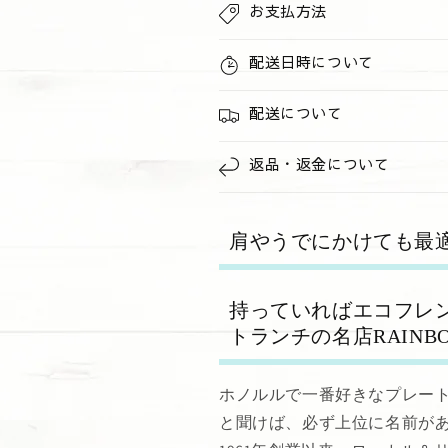
お支払方法
ロ
ロ
ー
ー
配送日時について
の
の
数
数
量
配送について
量
を
を
減
増
返品・返金について
ら
や
す
す
肩やうでにかけても最
持っていればエコフレン
トランチの名店RAINBOW
ホノルルで一番好きなプレー
と聞けば、必ず上位に名前が