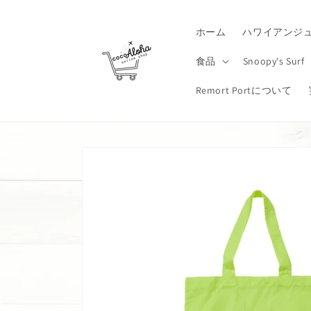
コンテ
ンツに
進む
ホーム
ハワイアンジ
食品
Snoopy's Surf
Remort Portについて
商品情
報にス
キップ