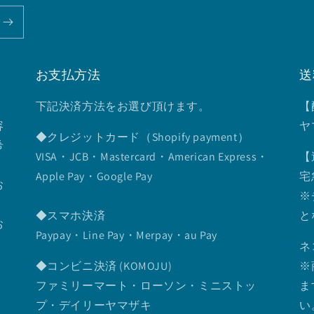
お支払方法
送
下記決済方法をお選び頂けます。
【
容
ヤ
◆クレジットカード（Shopify payment）
希
VISA・JCB・Mastercard・American Express・
【
Apple Pay・Google Pay
宅
お
※
◆スマホ決済
と
お
Paypay・Line Pay・Merpay・au Pay
ネ
◆コンビニ決済 (KOMOJU)
※
ファミリーマート・ローソン・ミニストッ
ま
プ・デイリーヤマザキ
い