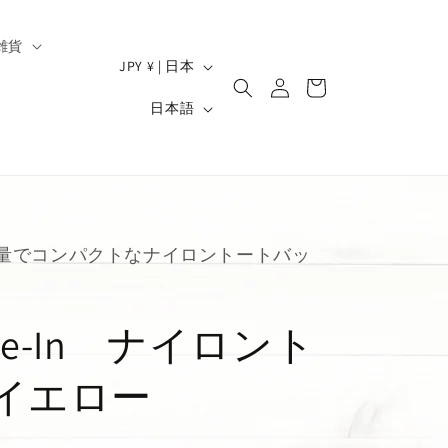
雑貨
ロ
国
カ
JPY ¥ | 日本
グ
/
ー
）
言
イ
日本語
ト
地
ン
語
域
量でコンパクトなナイロントートバッ
rive-In ナイロント
イエロー