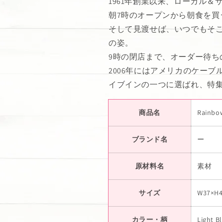
1961年創業以来、ローカル
朝7時のオープンから朝食を買
そして見渡せば、いつでもそ
の姿。
9時の閉店まで、オーダー待ち
2006年にはアメリカのケー
イブインの一つに選ばれ、特
商品名
Rain
ブランド名
ー
原材料名
素材
サイズ
W37×H
カラー・柄
Light B