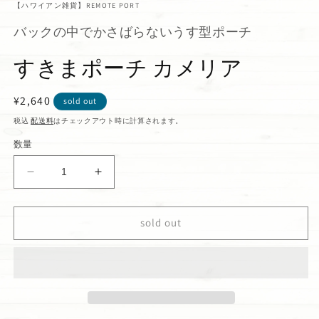
【ハワイアン雑貨】REMOTE PORT
バックの中でかさばらないうす型ポーチ
すきまポーチ カメリア
通
¥2,640
sold out
常
税込
配送料
はチェックアウト時に計算されます。
価
数量
格
す
す
き
き
ま
ま
sold out
ポ
ポ
ー
ー
チ
チ
カ
カ
メ
メ
リ
リ