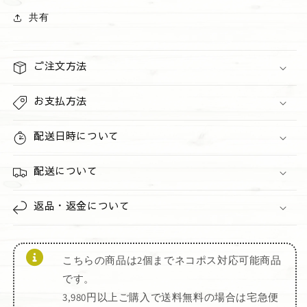
ア
ア
共有
の
の
数
数
量
量
ご注文方法
を
を
減
増
お支払方法
ら
や
す
す
配送日時について
配送について
返品・返金について
こちらの商品は2個までネコポス対応可能商品
です。
3,980円以上ご購入で送料無料の場合は宅急便