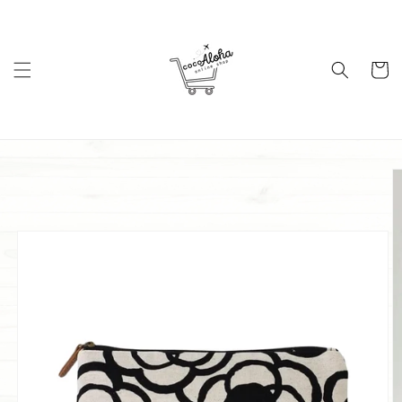
コンテ
ンツに
進む
カ
ー
ト
商品情
報にス
キップ