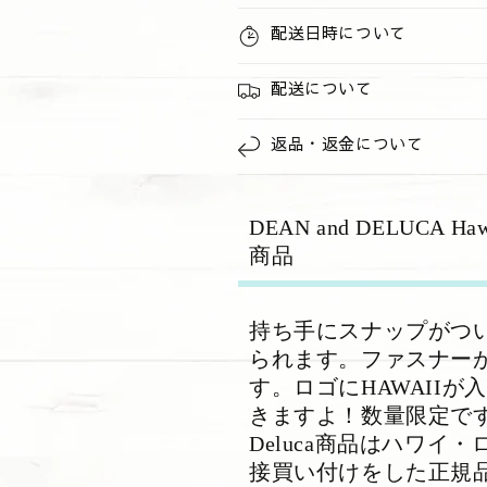
限
限
配送日時について
定
定
の
の
数
配送について
数
量
量
を
を
返品・返金について
減
増
ら
や
す
す
DEAN and DELUC
商品
持ち手にスナップがつ
られます。ファスナー
す。ロゴにHAWAII
きますよ！数量限定です、
Deluca商品はハワ
接買い付けをした正規