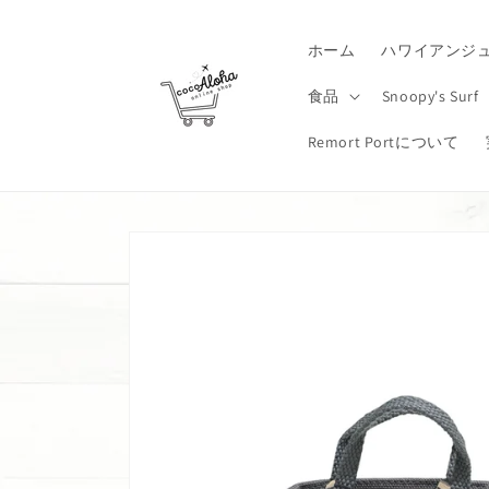
コンテ
ンツに
進む
ホーム
ハワイアンジ
食品
Snoopy's Surf
Remort Portについて
商品情
報にス
キップ