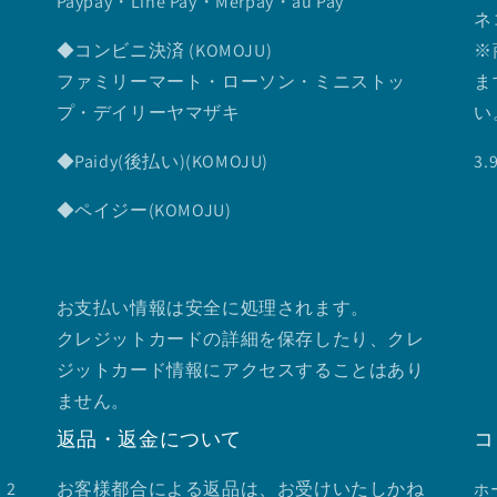
Paypay・Line Pay・Merpay・au Pay
ネ
◆コンビニ決済 (KOMOJU)
※
ファミリーマート・ローソン・ミニストッ
ま
プ・デイリーヤマザキ
い
◆Paidy(後払い)(KOMOJU)
3
◆ペイジー(KOMOJU)
お支払い情報は安全に処理されます。
クレジットカードの詳細を保存したり、クレ
ジットカード情報にアクセスすることはあり
ません。
返品・返金について
コ
2
お客様都合による返品は、お受けいたしかね
ホ