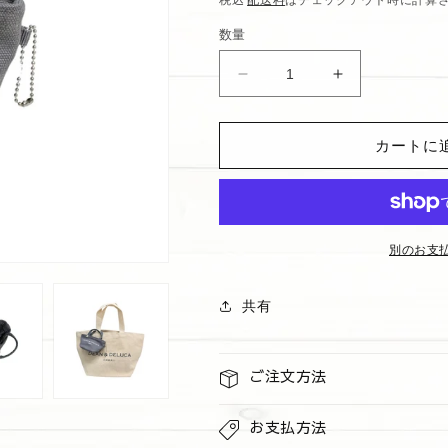
価
数量
格
DEAN
DEAN
and
and
DELUCA
DELUCA
カートに
ミ
ミ
ニ
ニ
ト
ト
ー
ー
ト
ト
別のお支
日
日
本
本
共有
未
未
発
発
売・
売・
ご注文方法
ハ
ハ
ワ
ワ
お支払方法
イ
イ