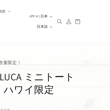
雑貨
ロ
国
カ
JPY ¥ | 日本
グ
/
ー
）
言
イ
日本語
ト
地
ン
語
域
数量限定！
DELUCA ミニトート
・ハワイ限定
されます。