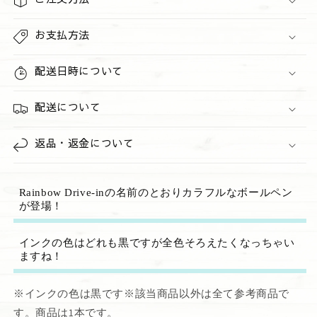
減
増
ら
や
お支払方法
す
す
配送日時について
配送について
返品・返金について
Rainbow Drive-inの名前のとおりカラフルなボールペン
が登場！
インクの色はどれも黒ですが全色そろえたくなっちゃい
ますね！
※インクの色は黒です※該当商品以外は全て参考商品で
す。商品は1本です。