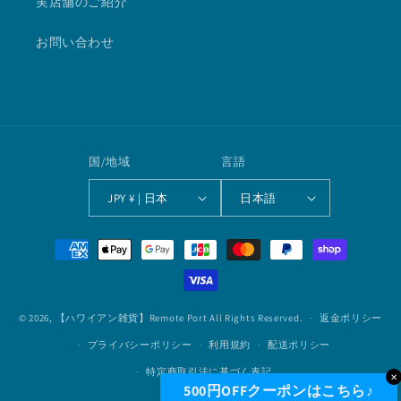
実店舗のご紹介
お問い合わせ
国/地域
言語
JPY ¥ | 日本
日本語
決
済
方
法
© 2026,
【ハワイアン雑貨】Remote Port
All Rights Reserved.
返金ポリシー
プライバシーポリシー
利用規約
配送ポリシー
特定商取引法に基づく表記
✕
500円OFFクーポンはこちら♪