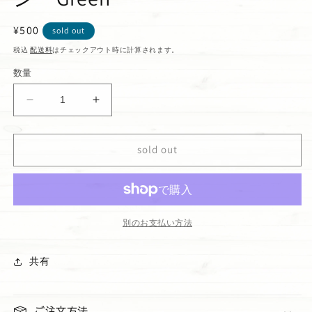
通
¥500
sold out
常
税込
配送料
はチェックアウト時に計算されます。
価
数量
格
Rainbow
Rainbow
Drive-
Drive-
in
in
sold out
ボ
ボ
ー
ー
ル
ル
ペ
ペ
ン
ン
別のお支払い方法
Green
Green
の
の
共有
数
数
量
量
を
を
ご注文方法