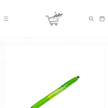
コンテ
ンツに
進む
カ
ー
ト
商品情
報にス
キップ