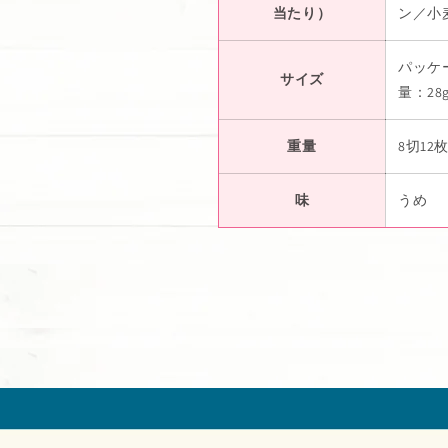
当たり）
ン／小
パッケ
サイズ
量：28
重量
8切12
味
うめ