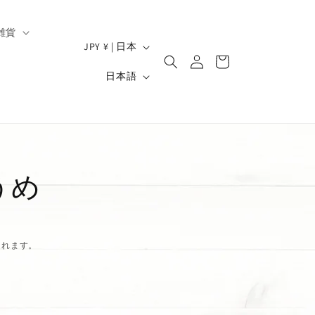
雑貨
ロ
国
カ
JPY ¥ | 日本
グ
/
ー
）
言
イ
日本語
ト
地
ン
語
域
うめ
されます。