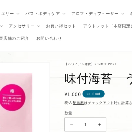
ュエリー
バス・ボディケア
アロマ・ディフューザー
アクセサリー
お買い得セット
アウトレット（本店限定
実店舗のご紹介
お問い合わせ
【ハワイアン雑貨】REMOTE PORT
味付海苔 
通
¥1,000
sold out
常
税込
配送料
はチェックアウト時に計算
価
数量
格
味
味