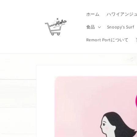
コンテ
ンツに
進む
ホーム
ハワイアンジ
食品
Snoopy's Surf
Remort Portについて
商品情
報にス
キップ