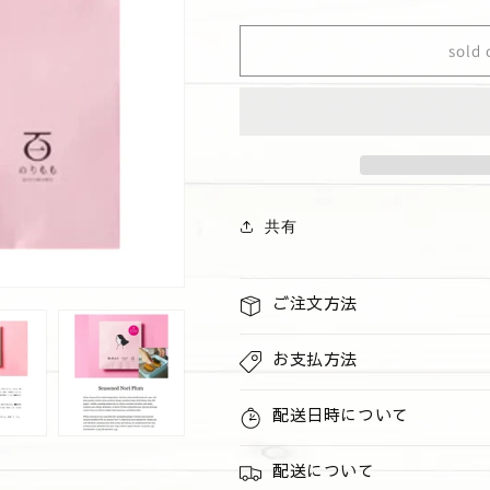
付
付
海
海
sold 
苔
苔
う
う
め
め
の
の
数
数
量
量
を
を
共有
減
増
ら
や
す
す
ご注文方法
お支払方法
配送日時について
配送について