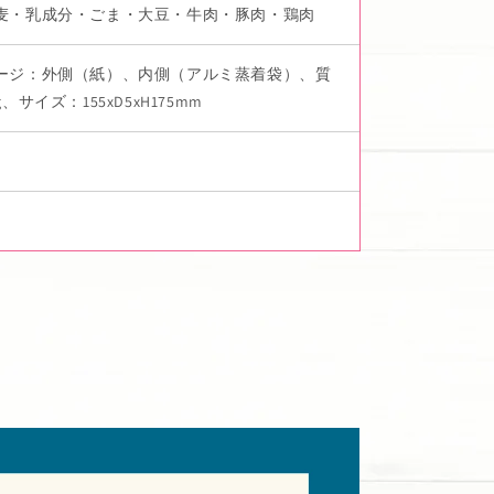
麦・乳成分・ごま・大豆・牛肉・豚肉・鶏肉
ージ：外側（紙）、内側（アルミ蒸着袋）、質
g、サイズ：155xD5xH175mm
枚