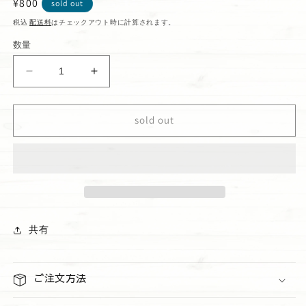
通
¥800
sold out
常
税込
配送料
はチェックアウト時に計算されます。
価
数量
格
の
の
り
り
ふ
ふ
sold out
り
り
ふ
ふ
り
り
梅
梅
し
し
そ
そ
の
の
共有
数
数
量
量
を
を
ご注文方法
減
増