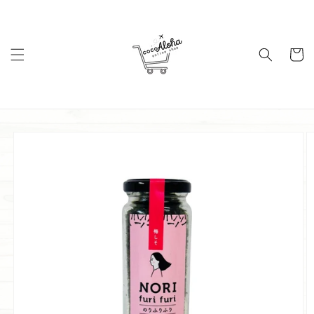
コンテ
ンツに
進む
カ
ー
ト
商品情
報にス
キップ