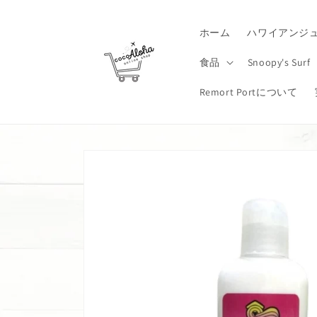
コンテ
ンツに
進む
ホーム
ハワイアンジ
食品
Snoopy's Surf
Remort Portについて
商品情
報にス
キップ