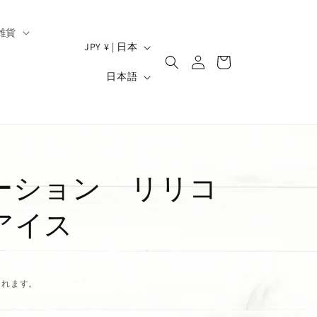
雑貨
ロ
国
カ
JPY ¥ | 日本
グ
/
ー
）
言
イ
日本語
ト
地
ン
語
域
ーション リリコ
アイス
されます。