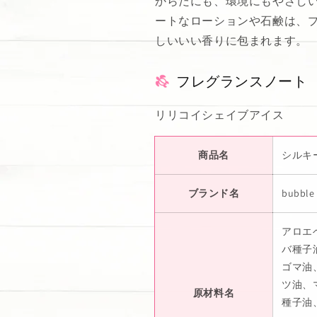
からだにも、環境にもやさしい
ートなローションや石鹸は、プ
しいいい香りに包まれます。
フレグランスノート
リリコイシェイブアイス
商品名
シルキ
ブランド名
bubble 
アロエ
バ種子
ゴマ油
ツ油、
原材料名
種子油