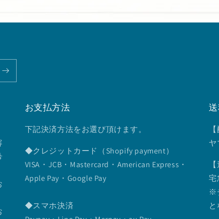
お支払方法
送
下記決済方法をお選び頂けます。
【
容
ヤ
◆クレジットカード（Shopify payment）
希
VISA・JCB・Mastercard・American Express・
【
Apple Pay・Google Pay
宅
お
※
◆スマホ決済
と
お