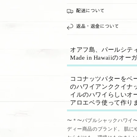
イ
イ
配送について
ス
ス
の
の
返品・返金について
数
数
量
量
を
を
オアフ島、パールシテ
減
増
Made in Hawaiiの
ら
や
す
す
ココナッツバターをベ
のハワイアンククイナ
イルのハワイらしいオ
アロエベラ使って作り
〜＊〜バブルシャックハワイ〜
ディー商品のブランド。 肌に