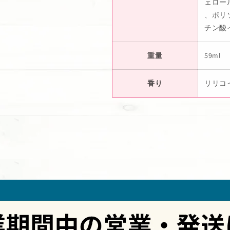
ェロー
、ポリ
チン酸
重量
59ml
香り
リリコ