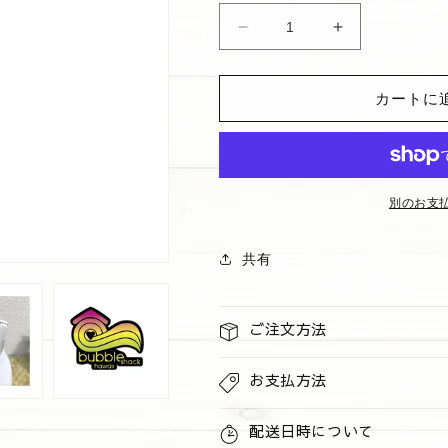
格
シ
シ
ル
ル
キ
キ
カートに
ー
ー
ロ
ロ
ー
ー
シ
シ
ョ
ョ
別のお支
ン
ン
リ
リ
共有
リ
リ
コ
コ
イ
イ
ご注文方法
シ
シ
ェ
ェ
お支払方法
イ
イ
ブ
ブ
配送日時について
ア
ア