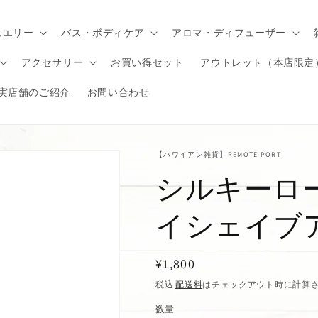
ュエリー
バス・ボディケア
アロマ・ディフューザー
アクセサリー
お買い得セット
アウトレット（本店限定
実店舗のご紹介
お問い合わせ
【ハワイアン雑貨】REMOTE PORT
シルキーロ
イシェイブ
通
¥1,800
常
税込
配送料
はチェックアウト時に計算
価
数量