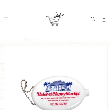
コンテ
ンツに
進む
カ
ー
ト
商品情
報にス
キップ