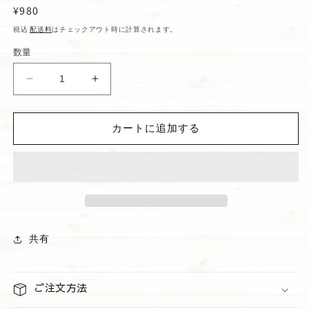
通
¥980
常
税込
配送料
はチェックアウト時に計算されます。
価
数量
格
Haleiwa
Haleiwa
ラ
ラ
バ
バ
カートに追加する
ー
ー
コ
コ
イ
イ
ン
ン
ケ
ケ
ー
ー
ス
ス
共有
ホ
ホ
ワ
ワ
イ
イ
ご注文方法
ト
ト