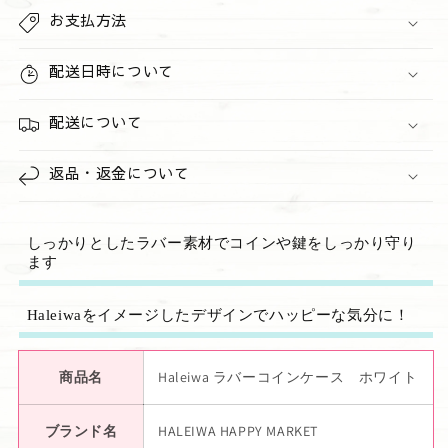
の
の
お支払方法
数
数
量
量
配送日時について
を
を
減
増
配送について
ら
や
す
す
返品・返金について
しっかりとしたラバー素材でコインや鍵をしっかり守り
ます
Haleiwaをイメージしたデザインでハッピーな気分に！
商品名
Haleiwa ラバーコインケース ホワイト
ブランド名
HALEIWA HAPPY MARKET