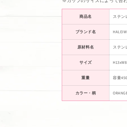
※カップのサイズによって合わ
商品名
ステン
ブランド名
HALEIW
原材料名
ステン
サイズ
H13xW8
重量
容量450
カラー・柄
ORANG