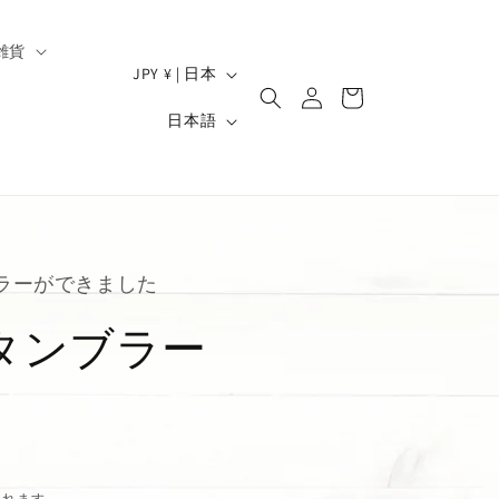
雑貨
ロ
国
カ
JPY ¥ | 日本
グ
/
ー
）
言
イ
日本語
ト
地
ン
語
域
ブラーができました
タンブラー
されます。