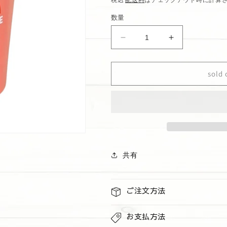
価
数量
格
ス
ス
テ
テ
ン
ン
sold 
レ
レ
ス
ス
タ
タ
ン
ン
ブ
ブ
ラ
ラ
ー
ー
共有
ORANGE
ORANGE
の
の
数
数
ご注文方法
量
量
を
を
お支払方法
減
増