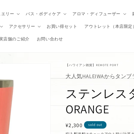
ュエリー
バス・ボディケア
アロマ・ディフューザー
アクセサリー
お買い得セット
アウトレット（本店限定
実店舗のご紹介
お問い合わせ
【ハワイアン雑貨】REMOTE PORT
大人気HALEIWAからタン
ステンレス
ORANGE
通
¥2,300
sold out
常
税込
配送料
はチェックアウト時に計算