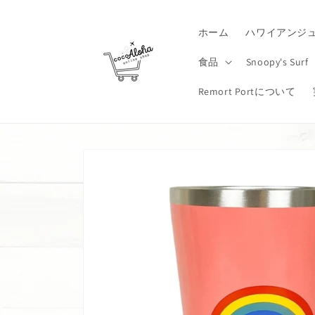
コンテ
ンツに
進む
ホーム
ハワイアンジ
食品
Snoopy's Surf
Remort Portについて
商品情
報にス
キップ