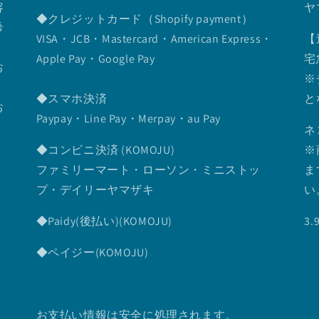
容
ヤ
◆クレジットカード（Shopify payment）
希
VISA・JCB・Mastercard・American Express・
【
Apple Pay・Google Pay
宅
お
※
◆スマホ決済
と
お
Paypay・Line Pay・Merpay・au Pay
ネ
◆コンビニ決済 (KOMOJU)
※
ファミリーマート・ローソン・ミニストッ
ま
プ・デイリーヤマザキ
い
◆Paidy(後払い)(KOMOJU)
3
◆ペイジー(KOMOJU)
お支払い情報は安全に処理されます。