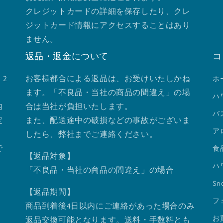
クレジットカードの詳細を保存したり、クレ
ジットカード情報にアクセスすることはあり
ません。
返品・返金について
コ
2
お客様都合による返品は、お受けいたしかね
ホ
ます。「不良品・当社の商品の間違え」の場
ハ
内
合は当社が負担いたします。
バ
定
また、配送途中の破損などの事故がございま
ア
したら、弊社までご連絡ください。
で
食
【返品対象】
ハ
「不良品・当社の商品の間違え」の場合
Sno
【返品期間】
フ
商品到着後4日以内にご連絡があった場合のみ
お
返品交換可能となります。送料・手数料とも