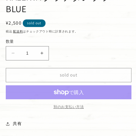
BLUE
通
¥2,500
sold out
常
税込
配送料
はチェックアウト時に計算されます。
価
数量
格
HALEIWA
HALEIWA
グ
グ
ラ
ラ
sold out
デ
デ
タ
タ
ン
ン
ブ
ブ
ラ
ラ
別のお支払い方法
ー
ー
BLUE
BLUE
共有
の
の
数
数