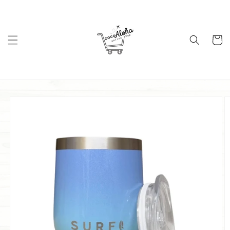
コンテ
ンツに
進む
カ
ー
ト
商品情
報にス
キップ