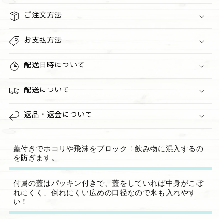
量
量
ご注文方法
を
を
減
増
お支払方法
ら
や
す
す
配送日時について
配送について
返品・返金について
蓋付きでホコリや飛沫をブロック！飲み物に混入するの
を防ぎます。
付属の蓋はパッキン付きで、蓋をしていれば中身がこぼ
れにくく、倒れにくい広めの口径なので氷も入れやす
い！