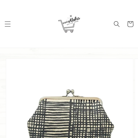
コンテ
ンツに
進む
カ
ー
ト
商品情
報にス
キップ