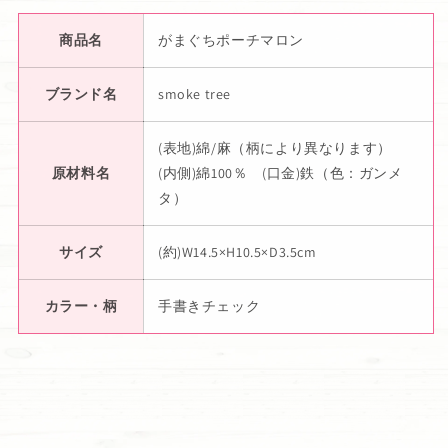
商品名
がまぐちポーチマロン
ブランド名
smoke tree
(表地)綿/麻（柄により異なります）
原材料名
(内側)綿100％ (口金)鉄（色：ガンメ
タ）
サイズ
(約)W14.5×H10.5×D3.5cm
カラー・柄
手書きチェック