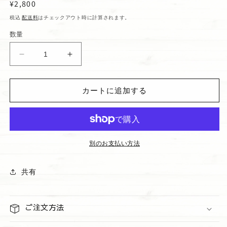
通
¥2,800
常
税込
配送料
はチェックアウト時に計算されます。
価
数量
格
が
が
ま
ま
ぐ
ぐ
カートに追加する
ち
ち
ポ
ポ
ー
ー
チ
チ
マ
マ
別のお支払い方法
ロ
ロ
ン
ン
共有
の
の
数
数
量
量
ご注文方法
を
を