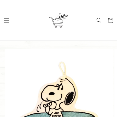
コンテ
ンツに
進む
カ
ー
ト
商品情
報にス
キップ