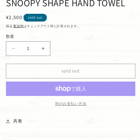
SNOOPY SHAPE HAND TOWEL
通
¥2,500
sold out
常
税込
配送料
はチェックアウト時に計算されます。
価
数量
格
SNOOPY
SNOOPY
SHAPE
SHAPE
HAND
HAND
TOWEL
TOWEL
sold out
の
の
数
数
量
量
を
を
別のお支払い方法
減
増
ら
や
共有
す
す