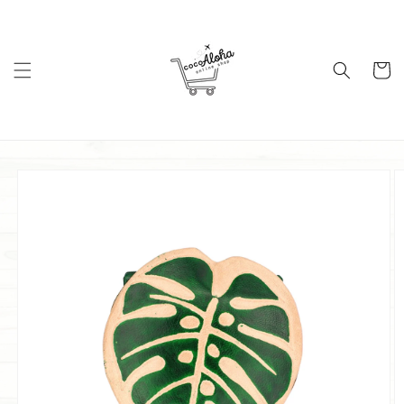
コンテ
ンツに
進む
カ
ー
ト
商品情
報にス
キップ