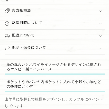
量
量
を
を
お支払方法
減
増
ら
や
配送日時について
す
す
配送について
返品・返金について
革の風合いとハワイをイメージさせるデザインに癒され
るヤンピー製コインパース
ポケットやカバンの内ポケットに入れて小銭や小物など
の整理にどうぞ
山羊革に型押しで模様をデザインし、カラフルにペイント
しています