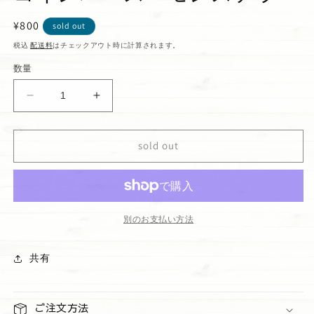
通
¥800
sold out
常
税込
配送料
はチェックアウト時に計算されます。
価
数量
格
コ
コ
イ
イ
ン
ン
sold out
パ
パ
ー
ー
ス
ス
モ
モ
ン
ン
別のお支払い方法
ス
ス
テ
テ
共有
ラ
ラ
の
の
数
数
ご注文方法