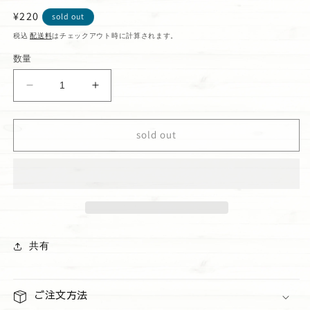
通
¥220
sold out
常
税込
配送料
はチェックアウト時に計算されます。
価
数量
格
焼
焼
き
き
ド
ド
sold out
ー
ー
ナ
ナ
ツ
ツ
レ
レ
モ
モ
ン
ン
の
の
共有
数
数
量
量
を
を
ご注文方法
減
増