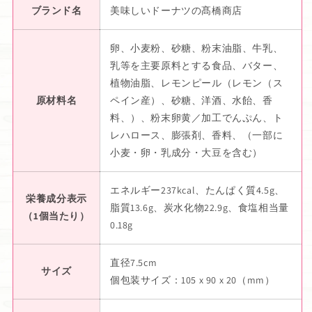
ブランド名
美味しいドーナツの髙橋商店
卵、小麦粉、砂糖、粉末油脂、牛乳、
乳等を主要原料とする食品、バター、
植物油脂、レモンピール（レモン（ス
原材料名
ペイン産）、砂糖、洋酒、水飴、香
料、）、粉末卵黄／加工でんぷん、ト
レハロース、膨張剤、香料、（一部に
小麦・卵・乳成分・大豆を含む）
エネルギー237kcal、たんぱく質4.5g、
栄養成分表示
脂質13.6g、炭水化物22.9g、食塩相当量
（1個当たり）
0.18g
直径7.5cm
サイズ
個包装サイズ：105 x 90 x 20（mm）