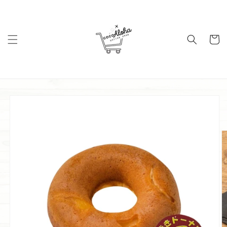
コンテ
ンツに
進む
カ
ー
ト
商品情
報にス
キップ