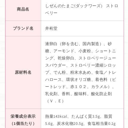
しぜんのたまご(ダックワーズ） ストロ
商品名
ベリー
ブランド名
井桁堂
液卵白（卵を含む、国内製造）、砂
糖、アーモンド、小麦粉、ショートニ
ング、乾燥卵白、ストロベリージュー
スパウダー、ストロベリー濃縮シロッ
原材料名
プ、でん粉、粉末水あめ、食塩／トレ
ハロース、環状オリゴ糖、着色料（ビ
ートレッド、赤１０２、カラメル）、
乳化剤、香料、酸味料、酸化防止剤
（Ｖ．Ｅ）
栄養成分表示
熱量143kcal、たんぱく質3.5g、脂質
（1個当たり）
5.6g、炭水化物20.5g、食塩相当量0.1g