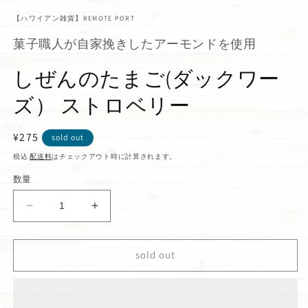
【ハワイアン雑貨】REMOTE PORT
菓子職人が自家挽きしたアーモンドを使用
しぜんのたまご(ダックワー
ズ） ストロベリー
通
¥275
sold out
常
税込
配送料
はチェックアウト時に計算されます。
価
数量
格
し
し
ぜ
ぜ
ん
ん
sold out
の
の
た
た
ま
ま