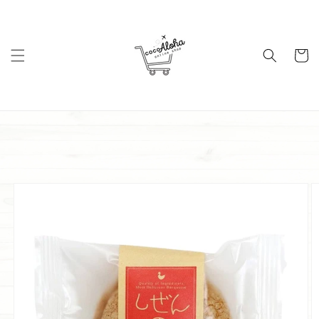
コンテ
ンツに
進む
カ
ー
ト
商品情
報にス
キップ