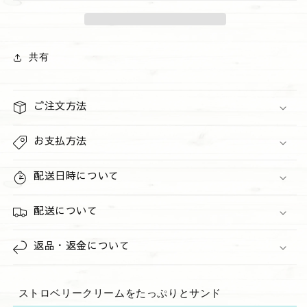
ご
ご
(ダ
(ダ
ッ
ッ
ク
ク
共有
ワ
ワ
ー
ー
ズ）
ズ）
ご注文方法
ス
ス
ト
ト
お支払方法
ロ
ロ
ベ
ベ
配送日時について
リ
リ
ー
ー
配送について
の
の
数
数
返品・返金について
量
量
を
を
減
増
ストロベリークリームをたっぷりとサンド
ら
や